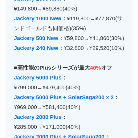
¥149,800→¥89,880(40%)
Jackery 1000 New
：
¥119,800→¥77,870(サ
ンドゴールドも同価格)(35%)
Jackery 500 New
：
¥59,800→¥41,860(30%)
Jackery 240 New
：
¥32,800→¥29,520(10%)
■高性能のPlusシリーズが最大
40%
オフ
Jackery 5000 Plus
：
¥799,000→¥479,400(40%)
Jackery 5000 Plus + SolarSaga200 x 2
：
¥969,000→¥581,400(40%)
Jackery 2000 Plus
：
¥285,000→¥171,000(40%)
Jackery 2000 Plus + SolarSaga200
：