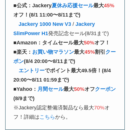
■公式：
Jackery
夏休み応援セール
最大
45%
オフ！(8/1 11:00〜8/11まで)
Jackery 1000 New V3
/
Jackery
SlimPower H1
発売記念セール(8/31まで)
■Amazon：タイムセール最大
50%
オフ！
■楽天：
お買い物マラソン
最大
45%
割引
クー
ポン
(8/4 20:00〜8/11まで)
エントリー
でポイント最大49.5倍！(
8/4
20:00〜8/11
01:59まで)
■Yahoo：
月間セール
最大
50%
オフ
クーポン
(8/9まで)
※Jackery認定整備済製品なら最大
70%
オ
フ！詳細は
こちら
から。