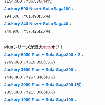
¥154,600→¥86,576(44%)
Jackery 500 New + SolarSaga100
：
¥94,600→¥61,490(35%)
Jackery 240 New + SolarSaga40
：
¥49,900→¥37,425(25%)
Plusシリーズが最大
45%
オフ！
Jackery 5000 Plus + SolarSaga200 x 2
：
¥799,000→¥519,350(35%)
Jackery 3600 Plus + SolarSaga200
：
¥446,400→¥267,840(40%)
Jackery 2000 Plus + SolarSaga200 1枚
：
¥355,000→¥213,000(40%)
Jackery 1000 Plus + SolarSaga100
：