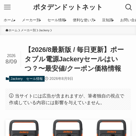
ポタデンドットネット
ホーム
メーカー別
セール情報
便利な使い方
豆知識
お問い合
ホーム
メーカー別
Jackery
【2026/8最新版 / 毎日更新】ポー
2026
タブル電源Jackeryセールはい
8/09
つ？〜最安値/クーポン価格情報
2026年8月9日
Jackery
セール情報
当サイトには広告が含まれますが、筆者独自の視点で
作成している内容には影響を与えていません。