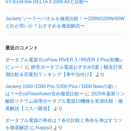
V3 /EcoFlow DELTA 3 1000 Airと比較〜
Jackery ソーラーパネルを徹底比較！〜200W/100W/40W
どれが買いか？おすすめを徹底解説〜
最近のコメント
ポータブル電源 EcoFlow RIVER 3 / RIVER 3 Plus実機レ
ビュー！
に
静音ポータブル電源おすすめ5選｜騒音計実
測比較＆容量別ランキング【車中泊向け】
より
Jackery 1000 /1000 Pro /1000 Plus / 1000 Newの違い
は？〜EcoFlow/Anker含め徹底比較〜
に
2025年最新リン
酸鉄リチウム採用ポータブル電源10機種を実測比較・徹
底解説【コスパ最強】
より
ポータブル電源の寿命は？各社比較と寿命を伸ばすコツ
を徹底解説
に
Happy3
より