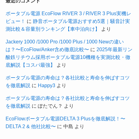
最近のコメント
ポータブル電源 EcoFlow RIVER 3 / RIVER 3 Plus実機レ
ビュー！
に
静音ポータブル電源おすすめ5選｜騒音計実
測比較＆容量別ランキング【車中泊向け】
より
Jackery 1000 /1000 Pro /1000 Plus / 1000 Newの違い
は？〜EcoFlow/Anker含め徹底比較〜
に
2025年最新リン
酸鉄リチウム採用ポータブル電源10機種を実測比較・徹
底解説【コスパ最強】
より
ポータブル電源の寿命は？各社比較と寿命を伸ばすコツ
を徹底解説
に
Happy3
より
ポータブル電源の寿命は？各社比較と寿命を伸ばすコツ
を徹底解説
に
ぽたでん？
より
EcoFlowポータブル電源DELTA 3 Plusを徹底解説！〜
DELTA 2 & 他社比較〜
に
中島
より