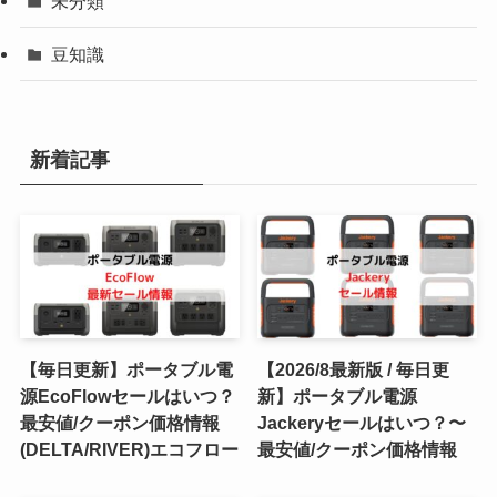
未分類
豆知識
新着記事
【毎日更新】ポータブル電
【2026/8最新版 / 毎日更
源EcoFlowセールはいつ？
新】ポータブル電源
最安値/クーポン価格情報
Jackeryセールはいつ？〜
(DELTA/RIVER)エコフロー
最安値/クーポン価格情報