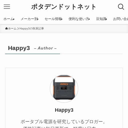
ポタデンドットネット
ホーム
メーカー別
セール情報
便利な使い方
豆知識
お問い合
ホーム
Happy3の執筆記事
Happy3
– Author –
Happy3
ポータブル電源を研究しているブロガー。