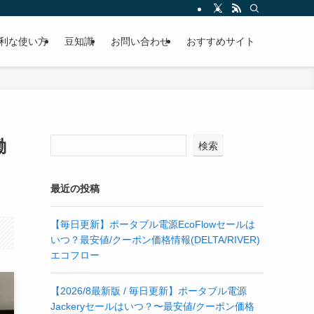
利な使い方
豆知識
お問い合わせ
おすすめサイト
働
検索
最近の投稿
【毎日更新】ポータブル電源EcoFlowセールは
いつ？最安値/クーポン価格情報(DELTA/RIVER)
エコフロー
【2026/8最新版 / 毎日更新】ポータブル電源
Jackeryセールはいつ？〜最安値/クーポン価格