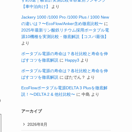
すめ5選｜騒音計実測比較＆容量別ランキング
【車中泊向け】
より
Jackery 1000 /1000 Pro /1000 Plus / 1000 New
の違いは？〜EcoFlow/Anker含め徹底比較〜
に
2025年最新リン酸鉄リチウム採用ポータブル電
源10機種を実測比較・徹底解説【コスパ最強】
より
ポータブル電源の寿命は？各社比較と寿命を伸
ばすコツを徹底解説
に
Happy3
より
ポータブル電源の寿命は？各社比較と寿命を伸
ばすコツを徹底解説
に
ぽたでん？
より
EcoFlowポータブル電源DELTA 3 Plusを徹底解
説！〜DELTA 2 & 他社比較〜
に
中島
より
)
アーカイブ
2026年8月